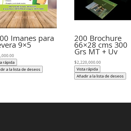
00 Imanes para
200 Brochure
vera 9×5
66×28 cms 300
Grs MT + Uv
,000.00
$
2,220,000.00
ta rápida
Vista rápida
dir a la lista de deseos
Añadir a la lista de deseos