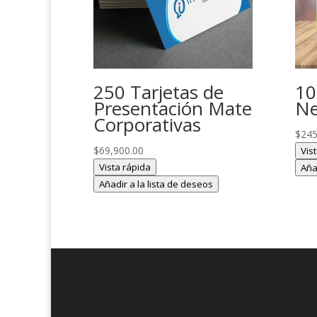
250 Tarjetas de
10
Presentación Mate
Ne
Corporativas
$
245
$
69,900.00
Vis
Vista rápida
Aña
Añadir a la lista de deseos