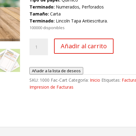
Terminado:
Numerados, Perforados
Tamaño:
Carta
Terminado:
Lincoln Tapa Antiescritura.
100000 disponibles
500
Añadir al carrito
Facturas
Tinta
Original
+
Añadir a la lista de deseos
1
SKU:
1000 Fac-Cart
Categoría:
Inicio
Etiquetas:
Factur
Copias
Impresion de Facturas
Media
Carta
cantidad