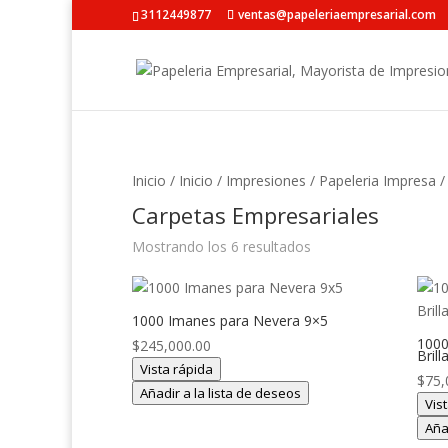
3112449877
ventas@papeleriaempresarial.com
Inicio
/
Inicio
/
Impresiones
/
Papeleria Impresa
/
Carpetas Empresariales
Mostrando los 6 resultados
1000 Imanes para Nevera 9×5
1000
$
245,000.00
Brill
Vista rápida
$
75,
Añadir a la lista de deseos
Vis
Aña