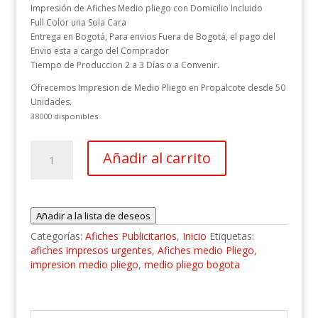
Impresión de Afiches Medio pliego con Domicilio Incluido
Full Color una Sola Cara
Entrega en Bogotá, Para envios Fuera de Bogotá, el pago del
Envio esta a cargo del Comprador
Tiempo de Produccion 2 a 3 Días o a Convenir.
Ofrecemos Impresion de Medio Pliego en Propalcote desde 50
Unidades.
38000 disponibles
1000
Añadir al carrito
Afiches
Tamaño
70x50
cm
Añadir a la lista de deseos
(Medio
Pliego)
Categorías:
Afiches Publicitarios
,
Inicio
Etiquetas:
cantidad
afiches impresos urgentes
,
Afiches medio Pliego
,
impresion medio pliego
,
medio pliego bogota