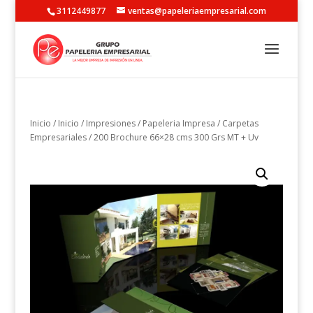
3112449877
ventas@papeleriaempresarial.com
Inicio
/
Inicio
/
Impresiones
/
Papeleria Impresa
/
Carpetas
Empresariales
/ 200 Brochure 66×28 cms 300 Grs MT + Uv