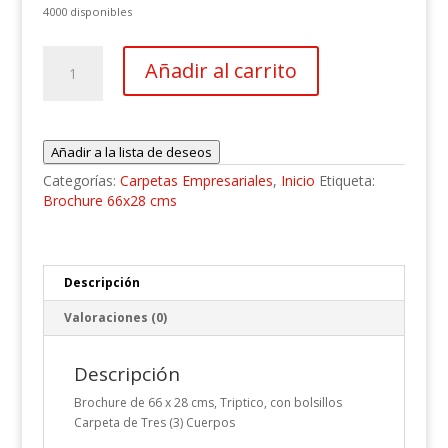
4000 disponibles
200
Añadir al carrito
Brochure
66x28
cms
300
Añadir a la lista de deseos
Grs
MT
Categorías:
Carpetas Empresariales
,
Inicio
Etiqueta:
+
Brochure 66x28 cms
Uv
cantidad
Descripción
Valoraciones (0)
Descripción
Brochure de 66 x 28 cms, Triptico, con bolsillos
Carpeta de Tres (3) Cuerpos